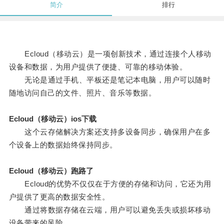
简介
排行
Ecloud（移动云）是一项创新技术，通过连接个人移动
设备和数据，为用户提供了便捷、可靠的移动体验。
无论是通过手机、平板还是笔记本电脑，用户可以随时
随地访问自己的文件、照片、音乐等数据。
Ecloud（移动云）ios下载
这个云存储解决方案还支持多设备同步，确保用户在多
个设备上的数据始终保持同步。
Ecloud（移动云）跑路了
Ecloud的优势不仅仅在于方便的存储和访问，它还为用
户提供了更高的数据安全性。
通过将数据存储在云端，用户可以避免丢失或损坏移动
设备带来的风险。