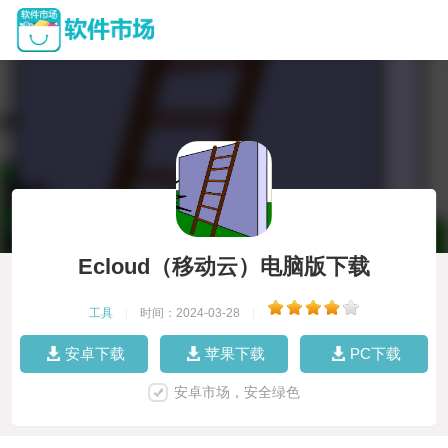
Ecloud（移动云）电脑版下载
工具
|
时间：2024-03-28
|
安卓下载
苹果下载
PC下载
安卓市场，安全绿色