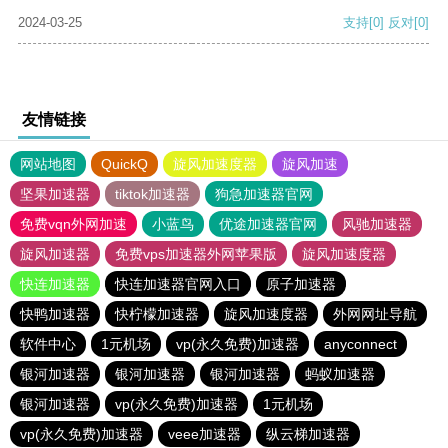
2024-03-25
支持
[0]
反对
[0]
友情链接
网站地图
QuickQ
旋风加速度器
旋风加速
坚果加速器
tiktok加速器
狗急加速器官网
免费vqn外网加速
小蓝鸟
优途加速器官网
风驰加速器
旋风加速器
免费vps加速器外网苹果版
旋风加速度器
快连加速器
快连加速器官网入口
原子加速器
快鸭加速器
快柠檬加速器
旋风加速度器
外网网址导航
软件中心
1元机场
vp(永久免费)加速器
anyconnect
银河加速器
银河加速器
银河加速器
蚂蚁加速器
银河加速器
vp(永久免费)加速器
1元机场
vp(永久免费)加速器
veee加速器
纵云梯加速器