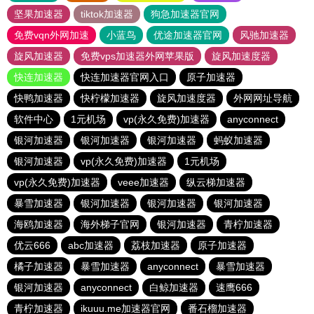
坚果加速器
tiktok加速器
狗急加速器官网
免费vqn外网加速
小蓝鸟
优途加速器官网
风驰加速器
旋风加速器
免费vps加速器外网苹果版
旋风加速度器
快连加速器
快连加速器官网入口
原子加速器
快鸭加速器
快柠檬加速器
旋风加速度器
外网网址导航
软件中心
1元机场
vp(永久免费)加速器
anyconnect
银河加速器
银河加速器
银河加速器
蚂蚁加速器
银河加速器
vp(永久免费)加速器
1元机场
vp(永久免费)加速器
veee加速器
纵云梯加速器
暴雪加速器
银河加速器
银河加速器
银河加速器
海鸥加速器
海外梯子官网
银河加速器
青柠加速器
优云666
abc加速器
荔枝加速器
原子加速器
橘子加速器
暴雪加速器
anyconnect
暴雪加速器
银河加速器
anyconnect
白鲸加速器
速鹰666
青柠加速器
ikuuu.me加速器官网
番石榴加速器