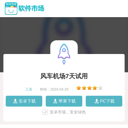
风车机场7天试用
工具
|
时间：2024-03-25
|
安卓下载
苹果下载
PC下载
安卓市场，安全绿色