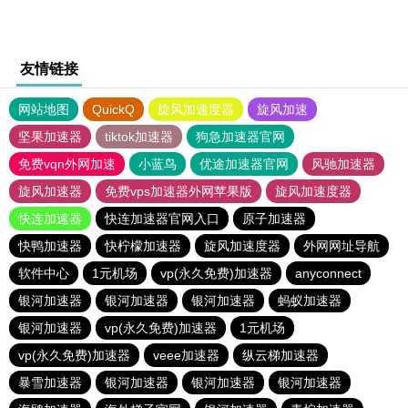
友情链接
网站地图
QuickQ
旋风加速度器
旋风加速
坚果加速器
tiktok加速器
狗急加速器官网
免费vqn外网加速
小蓝鸟
优途加速器官网
风驰加速器
旋风加速器
免费vps加速器外网苹果版
旋风加速度器
快连加速器
快连加速器官网入口
原子加速器
快鸭加速器
快柠檬加速器
旋风加速度器
外网网址导航
软件中心
1元机场
vp(永久免费)加速器
anyconnect
银河加速器
银河加速器
银河加速器
蚂蚁加速器
银河加速器
vp(永久免费)加速器
1元机场
vp(永久免费)加速器
veee加速器
纵云梯加速器
暴雪加速器
银河加速器
银河加速器
银河加速器