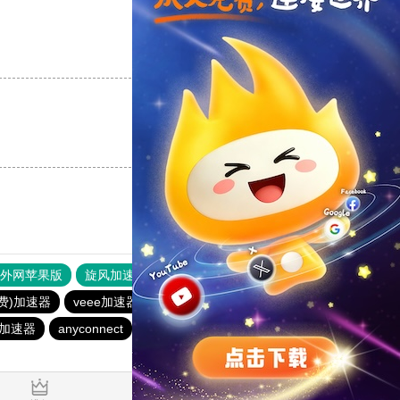
支持
[0]
反对
[0]
支持
[0]
反对
[0]
器外网苹果版
旋风加速度器
快连加速器
原子加速器
免费)加速器
veee加速器
暴雪加速器
银河加速器
加速器
anyconnect
银河加速器
白鲸加速器
速鹰666