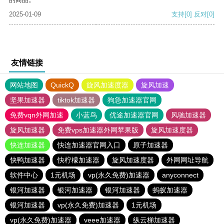
2025-01-09
支持
[0]
反对
[0]
友情链接
网站地图
QuickQ
旋风加速度器
旋风加速
坚果加速器
tiktok加速器
狗急加速器官网
免费vqn外网加速
小蓝鸟
优途加速器官网
风驰加速器
旋风加速器
免费vps加速器外网苹果版
旋风加速度器
快连加速器
快连加速器官网入口
原子加速器
快鸭加速器
快柠檬加速器
旋风加速度器
外网网址导航
软件中心
1元机场
vp(永久免费)加速器
anyconnect
银河加速器
银河加速器
银河加速器
蚂蚁加速器
银河加速器
vp(永久免费)加速器
1元机场
vp(永久免费)加速器
veee加速器
纵云梯加速器