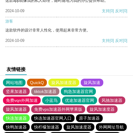
这款app就像我的私人助理，随时随地为我的办公提供帮助。
2024-10-09
支持
[0]
反对
[0]
游客
这款软件的设计非常人性化，使用起来非常方便。
2024-10-09
支持
[0]
反对
[0]
友情链接
网站地图
QuickQ
旋风加速度器
旋风加速
坚果加速器
tiktok加速器
狗急加速器官网
免费vqn外网加速
小蓝鸟
优途加速器官网
风驰加速器
旋风加速器
免费vps加速器外网苹果版
旋风加速度器
快连加速器
快连加速器官网入口
原子加速器
快鸭加速器
快柠檬加速器
旋风加速度器
外网网址导航