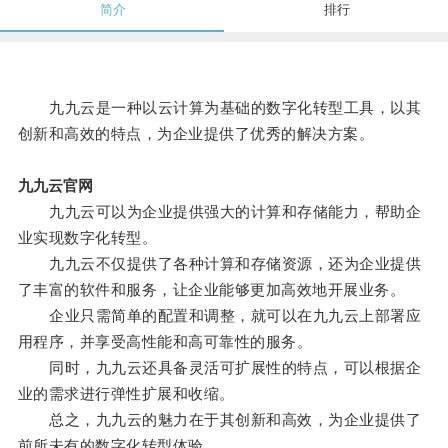
简介
排行
九九云是一种以云计算为基础的数字化转型工具，以其
创新和高效的特点，为企业提供了优秀的解决方案。
九九云官网
九九云可以为企业提供强大的计算和存储能力，帮助企
业实现数字化转型。
九九云不仅提供了各种计算和存储资源，还为企业提供
了丰富的软件和服务，让企业能够更加高效地开展业务。
企业只需简单的配置和调整，就可以在九九云上部署应
用程序，并享受高性能和高可靠性的服务。
同时，九九云还具备灵活可扩展性的特点，可以根据企
业的需求进行弹性扩展和收缩。
总之，九九云的魅力在于其创新和高效，为企业提供了
前所未有的数字化转型体验。