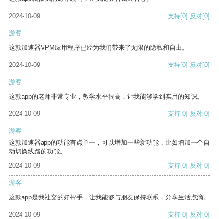
2024-10-09
支持
[0]
反对
[0]
游客
这款加速器VPM应用程序已经为我们带来了无限的隐私和自由。
2024-10-09
支持
[0]
反对
[0]
游客
这款app的老师非常专业，教学水平很高，让我能够学到实用的知识。
2024-10-09
支持
[0]
反对
[0]
游客
这款加速器app的功能有点单一，可以增加一些新功能，比如增加一个自
动切换线路的功能。
2024-10-09
支持
[0]
反对
[0]
游客
这款app是我社交的好帮手，让我能够与朋友保持联系，分享生活点滴。
2024-10-09
支持
[0]
反对
[0]