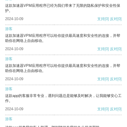
这款加速器VPM应用程序已经为我们带来了无限的隐私保护和安全性保
护。
2024-10-09
支持
[0]
反对
[0]
游客
这款加速器VPM应用程序可以给你提供最高速度和安全性的连接，并帮
助你在网络上自由移动。
2024-10-09
支持
[0]
反对
[0]
游客
这款加速器VPM应用程序可以给你提供最高速度和安全性的连接，并帮
助你在网络上自由移动。
2024-10-09
支持
[0]
反对
[0]
游客
这款app的客服非常专业，遇到问题总是能够及时解决，让我能够安心工
作。
2024-10-09
支持
[0]
反对
[0]
游客