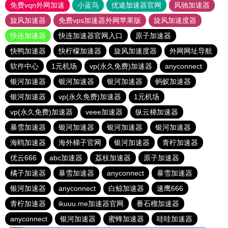
免费vqn外网加速
小蓝鸟
优途加速器官网
风驰加速器
旋风加速器
免费vps加速器外网苹果版
旋风加速度器
快连加速器
快连加速器官网入口
原子加速器
快鸭加速器
快柠檬加速器
旋风加速度器
外网网址导航
软件中心
1元机场
vp(永久免费)加速器
anyconnect
银河加速器
银河加速器
银河加速器
蚂蚁加速器
银河加速器
vp(永久免费)加速器
1元机场
vp(永久免费)加速器
veee加速器
纵云梯加速器
暴雪加速器
银河加速器
银河加速器
银河加速器
海鸥加速器
海外梯子官网
银河加速器
青柠加速器
优云666
abc加速器
荔枝加速器
原子加速器
橘子加速器
暴雪加速器
anyconnect
暴雪加速器
银河加速器
anyconnect
白鲸加速器
速鹰666
青柠加速器
ikuuu.me加速器官网
番石榴加速器
anyconnect
银河加速器
蜜蜂加速器
哇哇加速器