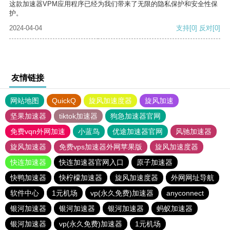
这款加速器VPM应用程序已经为我们带来了无限的隐私保护和安全性保
护。
2024-04-04
支持
[0]
反对
[0]
友情链接
网站地图
QuickQ
旋风加速度器
旋风加速
坚果加速器
tiktok加速器
狗急加速器官网
免费vqn外网加速
小蓝鸟
优途加速器官网
风驰加速器
旋风加速器
免费vps加速器外网苹果版
旋风加速度器
快连加速器
快连加速器官网入口
原子加速器
快鸭加速器
快柠檬加速器
旋风加速度器
外网网址导航
软件中心
1元机场
vp(永久免费)加速器
anyconnect
银河加速器
银河加速器
银河加速器
蚂蚁加速器
银河加速器
vp(永久免费)加速器
1元机场