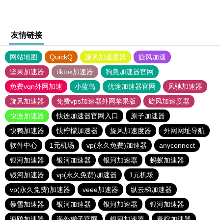
友情链接
网站地图
QuickQ
旋风加速度器
旋风加速
坚果加速器
tiktok加速器
狗急加速器官网
免费vqn外网加速
小蓝鸟
优途加速器官网
风驰加速器
旋风加速器
免费vps加速器外网苹果版
旋风加速度器
快连加速器
快连加速器官网入口
原子加速器
快鸭加速器
快柠檬加速器
旋风加速度器
外网网址导航
软件中心
1元机场
vp(永久免费)加速器
anyconnect
银河加速器
银河加速器
银河加速器
蚂蚁加速器
银河加速器
vp(永久免费)加速器
1元机场
vp(永久免费)加速器
veee加速器
纵云梯加速器
暴雪加速器
银河加速器
银河加速器
银河加速器
海鸥加速器
海外梯子官网
银河加速器
青柠加速器