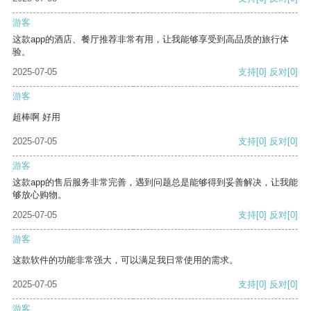
游客
这款app的酒店、餐厅推荐非常有用，让我能够享受到高品质的旅行体
验。
2025-07-05
支持
[0]
反对
[0]
游客
超棒啊 好用
2025-07-05
支持
[0]
反对
[0]
游客
这款app的售后服务非常完善，遇到问题总是能够得到妥善解决，让我能
够放心购物。
2025-07-05
支持
[0]
反对
[0]
游客
这款软件的功能非常强大，可以满足我日常使用的需求。
2025-07-05
支持
[0]
反对
[0]
游客