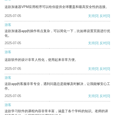
这款加速器VPM应用程序可以给你提供全球覆盖和最高安全性的连接。
2025-07-05
支持
[0]
反对
[0]
游客
这款加速器app的操作有点复杂，可以简化一下，比如将设置页面进行优
化。
2025-07-05
支持
[0]
反对
[0]
游客
这款软件的设计非常人性化，使用起来非常方便。
2025-07-05
支持
[0]
反对
[0]
游客
这款app的客服非常专业，遇到问题总是能够及时解决，让我能够安心工
作。
2025-07-05
支持
[0]
反对
[0]
游客
这款学习软件的课程内容非常丰富，涵盖了各个学科的知识。老师的讲