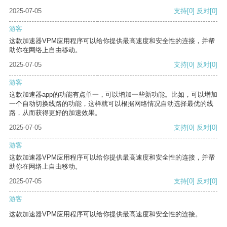
2025-07-05
支持
[0]
反对
[0]
游客
这款加速器VPM应用程序可以给你提供最高速度和安全性的连接，并帮
助你在网络上自由移动。
2025-07-05
支持
[0]
反对
[0]
游客
这款加速器app的功能有点单一，可以增加一些新功能。比如，可以增加
一个自动切换线路的功能，这样就可以根据网络情况自动选择最优的线
路，从而获得更好的加速效果。
2025-07-05
支持
[0]
反对
[0]
游客
这款加速器VPM应用程序可以给你提供最高速度和安全性的连接，并帮
助你在网络上自由移动。
2025-07-05
支持
[0]
反对
[0]
游客
这款加速器VPM应用程序可以给你提供最高速度和安全性的连接。