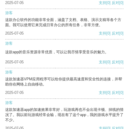
2025-07-05
支持
[0]
反对
[0]
游客
这款办公软件的功能非常全面，涵盖了文档、表格、演示文稿等各个方
面。我可以使用它来完成日常办公的所有任务，非常方便。
2025-07-05
支持
[0]
反对
[0]
游客
这款app的音乐资源非常优质，可以让我尽情享受音乐的魅力。
2025-07-05
支持
[0]
反对
[0]
游客
这款加速器VPM应用程序可以给你提供最高速度和安全性的连接，并帮
助你在网络上自由移动。
2025-07-05
支持
[0]
反对
[0]
游客
这款加速器app的加速效果非常好，玩游戏再也不会出现卡顿、掉线的情
况了。我以前玩游戏经常会输，现在有了这个app，我的游戏水平提升了
不少。
2025-07-05
支持
[0]
反对
[0]