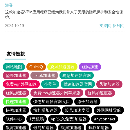
游客
这款加速器VPM应用程序已经为我们带来了无限的隐私保护和安全性保
护。
2024-10-19
支持
[0]
反对
[0]
友情链接
网站地图
QuickQ
旋风加速度器
旋风加速
坚果加速器
tiktok加速器
狗急加速器官网
免费vqn外网加速
小蓝鸟
优途加速器官网
风驰加速器
旋风加速器
免费vps加速器外网苹果版
旋风加速度器
快连加速器
快连加速器官网入口
原子加速器
快鸭加速器
快柠檬加速器
旋风加速度器
外网网址导航
软件中心
1元机场
vp(永久免费)加速器
anyconnect
银河加速器
银河加速器
银河加速器
蚂蚁加速器