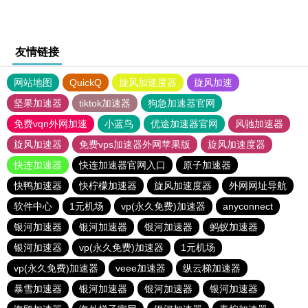
友情链接
网站地图
QuickQ
旋风加速度器
旋风加速
坚果加速器
tiktok加速器
狗急加速器官网
免费vqn外网加速
小蓝鸟
优途加速器官网
风驰加速器
旋风加速器
免费vps加速器外网苹果版
旋风加速度器
快连加速器
快连加速器官网入口
原子加速器
快鸭加速器
快柠檬加速器
旋风加速度器
外网网址导航
软件中心
1元机场
vp(永久免费)加速器
anyconnect
银河加速器
银河加速器
银河加速器
蚂蚁加速器
银河加速器
vp(永久免费)加速器
1元机场
vp(永久免费)加速器
veee加速器
纵云梯加速器
暴雪加速器
银河加速器
银河加速器
银河加速器