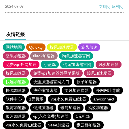
2024-07-07
支持
[0]
反对
[0]
友情链接
网站地图
QuickQ
旋风加速度器
旋风加速
坚果加速器
tiktok加速器
狗急加速器官网
免费vqn外网加速
小蓝鸟
优途加速器官网
风驰加速器
旋风加速器
免费vps加速器外网苹果版
旋风加速度器
快连加速器
快连加速器官网入口
原子加速器
快鸭加速器
快柠檬加速器
旋风加速度器
外网网址导航
软件中心
1元机场
vp(永久免费)加速器
anyconnect
银河加速器
银河加速器
银河加速器
蚂蚁加速器
银河加速器
vp(永久免费)加速器
1元机场
vp(永久免费)加速器
veee加速器
纵云梯加速器