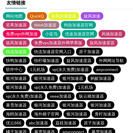
友情链接
网站地图
QuickQ
旋风加速度器
旋风加速
坚果加速器
tiktok加速器
狗急加速器官网
免费vqn外网加速
小蓝鸟
优途加速器官网
风驰加速器
旋风加速器
免费vps加速器外网苹果版
旋风加速度器
快连加速器
快连加速器官网入口
原子加速器
快鸭加速器
快柠檬加速器
旋风加速度器
外网网址导航
软件中心
1元机场
vp(永久免费)加速器
anyconnect
银河加速器
银河加速器
银河加速器
蚂蚁加速器
银河加速器
vp(永久免费)加速器
1元机场
vp(永久免费)加速器
veee加速器
纵云梯加速器
暴雪加速器
银河加速器
银河加速器
银河加速器
海鸥加速器
海外梯子官网
银河加速器
青柠加速器
优云666
abc加速器
荔枝加速器
原子加速器
橘子加速器
暴雪加速器
anyconnect
暴雪加速器