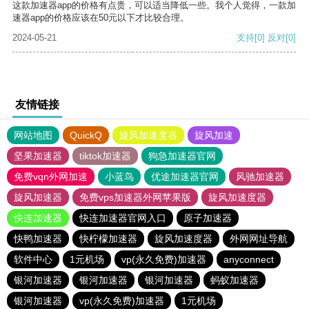
这款加速器app的价格有点贵，可以适当降低一些。我个人觉得，一款加
速器app的价格应该在50元以下才比较合理。
2024-05-21
支持
[0]
反对
[0]
友情链接
网站地图
QuickQ
旋风加速度器
旋风加速
坚果加速器
tiktok加速器
狗急加速器官网
免费vqn外网加速
小蓝鸟
优途加速器官网
风驰加速器
旋风加速器
免费vps加速器外网苹果版
旋风加速度器
快连加速器
快连加速器官网入口
原子加速器
快鸭加速器
快柠檬加速器
旋风加速度器
外网网址导航
软件中心
1元机场
vp(永久免费)加速器
anyconnect
银河加速器
银河加速器
银河加速器
蚂蚁加速器
银河加速器
vp(永久免费)加速器
1元机场