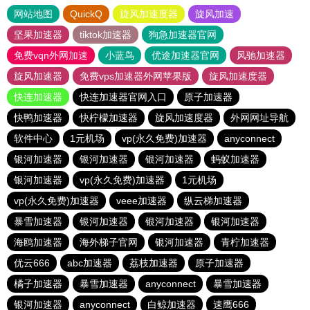
网站地图
QuickQ
旋风加速度器
旋风加速
坚果加速器
tiktok加速器
狗急加速器官网
免费vqn外网加速
小蓝鸟
优途加速器官网
风驰加速器
旋风加速器
免费vps加速器外网苹果版
旋风加速度器
快连加速器
快连加速器官网入口
原子加速器
快鸭加速器
快柠檬加速器
旋风加速度器
外网网址导航
软件中心
1元机场
vp(永久免费)加速器
anyconnect
银河加速器
银河加速器
银河加速器
蚂蚁加速器
银河加速器
vp(永久免费)加速器
1元机场
vp(永久免费)加速器
veee加速器
纵云梯加速器
暴雪加速器
银河加速器
银河加速器
银河加速器
海鸥加速器
海外梯子官网
银河加速器
青柠加速器
优云666
abc加速器
荔枝加速器
原子加速器
橘子加速器
暴雪加速器
anyconnect
暴雪加速器
银河加速器
anyconnect
白鲸加速器
速鹰666