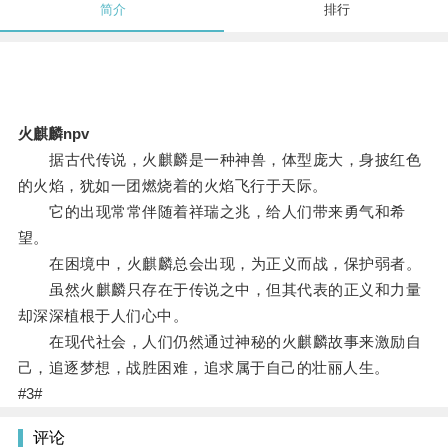
简介
排行
火麒麟npv
据古代传说，火麒麟是一种神兽，体型庞大，身披红色
的火焰，犹如一团燃烧着的火焰飞行于天际。
它的出现常常伴随着祥瑞之兆，给人们带来勇气和希
望。
在困境中，火麒麟总会出现，为正义而战，保护弱者。
虽然火麒麟只存在于传说之中，但其代表的正义和力量
却深深植根于人们心中。
在现代社会，人们仍然通过神秘的火麒麟故事来激励自
己，追逐梦想，战胜困难，追求属于自己的壮丽人生。
#3#
评论