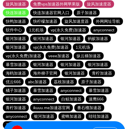
旋风加速器
免费vps加速器外网苹果版
旋风加速度器
快连加速器
快连加速器官网入口
原子加速器
快鸭加速器
快柠檬加速器
旋风加速度器
外网网址导航
软件中心
1元机场
vp(永久免费)加速器
anyconnect
银河加速器
银河加速器
银河加速器
蚂蚁加速器
银河加速器
vp(永久免费)加速器
1元机场
vp(永久免费)加速器
veee加速器
纵云梯加速器
暴雪加速器
银河加速器
银河加速器
银河加速器
海鸥加速器
海外梯子官网
银河加速器
青柠加速器
优云666
abc加速器
荔枝加速器
原子加速器
橘子加速器
暴雪加速器
anyconnect
暴雪加速器
银河加速器
anyconnect
白鲸加速器
速鹰666
青柠加速器
ikuuu.me加速器官网
番石榴加速器
anyconnect
银河加速器
蜜蜂加速器
哇哇加速器
暴雪加速器