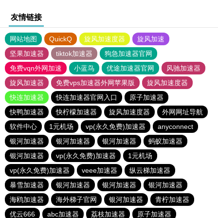
友情链接
网站地图
QuickQ
旋风加速度器
旋风加速
坚果加速器
tiktok加速器
狗急加速器官网
免费vqn外网加速
小蓝鸟
优途加速器官网
风驰加速器
旋风加速器
免费vps加速器外网苹果版
旋风加速度器
快连加速器
快连加速器官网入口
原子加速器
快鸭加速器
快柠檬加速器
旋风加速度器
外网网址导航
软件中心
1元机场
vp(永久免费)加速器
anyconnect
银河加速器
银河加速器
银河加速器
蚂蚁加速器
银河加速器
vp(永久免费)加速器
1元机场
vp(永久免费)加速器
veee加速器
纵云梯加速器
暴雪加速器
银河加速器
银河加速器
银河加速器
海鸥加速器
海外梯子官网
银河加速器
青柠加速器
优云666
abc加速器
荔枝加速器
原子加速器