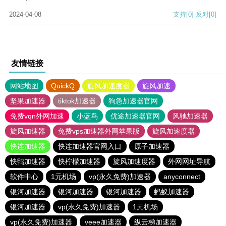
2024-04-08
支持
[0]
反对
[0]
友情链接
网站地图
QuickQ
旋风加速度器
旋风加速
坚果加速器
tiktok加速器
狗急加速器官网
免费vqn外网加速
小蓝鸟
优途加速器官网
风驰加速器
旋风加速器
免费vps加速器外网苹果版
旋风加速度器
快连加速器
快连加速器官网入口
原子加速器
快鸭加速器
快柠檬加速器
旋风加速度器
外网网址导航
软件中心
1元机场
vp(永久免费)加速器
anyconnect
银河加速器
银河加速器
银河加速器
蚂蚁加速器
银河加速器
vp(永久免费)加速器
1元机场
vp(永久免费)加速器
veee加速器
纵云梯加速器