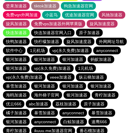
坚果加速器
tiktok加速器
狗急加速器官网
免费vqn外网加速
小蓝鸟
优途加速器官网
风驰加速器
旋风加速器
免费vps加速器外网苹果版
旋风加速度器
快连加速器
快连加速器官网入口
原子加速器
快鸭加速器
快柠檬加速器
旋风加速度器
外网网址导航
软件中心
1元机场
vp(永久免费)加速器
anyconnect
银河加速器
银河加速器
银河加速器
蚂蚁加速器
银河加速器
vp(永久免费)加速器
1元机场
vp(永久免费)加速器
veee加速器
纵云梯加速器
暴雪加速器
银河加速器
银河加速器
银河加速器
海鸥加速器
海外梯子官网
银河加速器
青柠加速器
优云666
abc加速器
荔枝加速器
原子加速器
橘子加速器
暴雪加速器
anyconnect
暴雪加速器
银河加速器
anyconnect
白鲸加速器
速鹰666
青柠加速器
ikuuu.me加速器官网
番石榴加速器