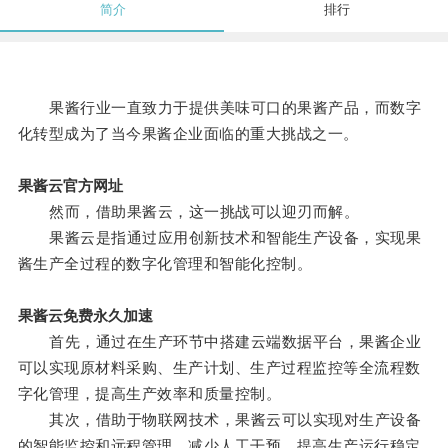
简介
排行
果酱行业一直致力于提供美味可口的果酱产品，而数字
化转型成为了当今果酱企业面临的重大挑战之一。
果酱云官方网址
然而，借助果酱云，这一挑战可以迎刃而解。
果酱云是指通过应用创新技术和智能生产设备，实现果
酱生产全过程的数字化管理和智能化控制。
果酱云免费永久加速
首先，通过在生产环节中搭建云端数据平台，果酱企业
可以实现原材料采购、生产计划、生产过程监控等全流程数
字化管理，提高生产效率和质量控制。
其次，借助于物联网技术，果酱云可以实现对生产设备
的智能监控和远程管理，减少人工干预，提高生产运行稳定