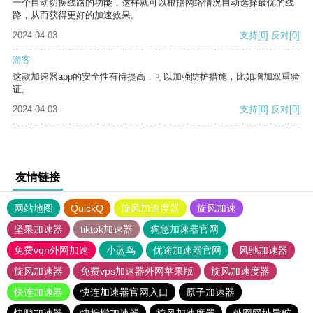
一个自动切换线路的功能，这样就可以根据网络情况自动选择最优的线
路，从而获得更好的加速效果。
2024-04-03
支持
[0]
反对
[0]
游客
这款加速器app的安全性有待提高，可以加强防护措施，比如增加双重验
证。
2024-04-03
支持
[0]
反对
[0]
友情链接
网站地图
QuickQ
旋风加速度器
旋风加速
坚果加速器
tiktok加速器
狗急加速器官网
免费vqn外网加速
小蓝鸟
优途加速器官网
风驰加速器
旋风加速器
免费vps加速器外网苹果版
旋风加速度器
快连加速器
快连加速器官网入口
原子加速器