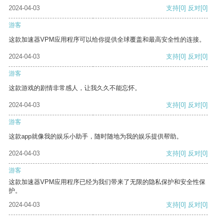
2024-04-03
支持
[0]
反对
[0]
游客
这款加速器VPM应用程序可以给你提供全球覆盖和最高安全性的连接。
2024-04-03
支持
[0]
反对
[0]
游客
这款游戏的剧情非常感人，让我久久不能忘怀。
2024-04-03
支持
[0]
反对
[0]
游客
这款app就像我的娱乐小助手，随时随地为我的娱乐提供帮助。
2024-04-03
支持
[0]
反对
[0]
游客
这款加速器VPM应用程序已经为我们带来了无限的隐私保护和安全性保
护。
2024-04-03
支持
[0]
反对
[0]