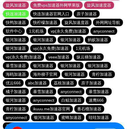
旋风加速器
免费vps加速器外网苹果版
旋风加速度器
快连加速器
快连加速器官网入口
原子加速器
快鸭加速器
快柠檬加速器
旋风加速度器
外网网址导航
软件中心
1元机场
vp(永久免费)加速器
anyconnect
银河加速器
银河加速器
银河加速器
蚂蚁加速器
银河加速器
vp(永久免费)加速器
1元机场
vp(永久免费)加速器
veee加速器
纵云梯加速器
暴雪加速器
银河加速器
银河加速器
银河加速器
海鸥加速器
海外梯子官网
银河加速器
青柠加速器
优云666
abc加速器
荔枝加速器
原子加速器
橘子加速器
暴雪加速器
anyconnect
暴雪加速器
银河加速器
anyconnect
白鲸加速器
速鹰666
青柠加速器
ikuuu.me加速器官网
番石榴加速器
anyconnect
银河加速器
蜜蜂加速器
哇哇加速器
暴雪加速器