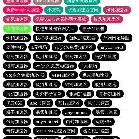
坚果加速器
tiktok加速器
狗急加速器官网
免费vqn外网加速
小蓝鸟
优途加速器官网
风驰加速器
旋风加速器
免费vps加速器外网苹果版
旋风加速度器
快连加速器
快连加速器官网入口
原子加速器
快鸭加速器
快柠檬加速器
旋风加速度器
外网网址导航
软件中心
1元机场
vp(永久免费)加速器
anyconnect
银河加速器
银河加速器
银河加速器
蚂蚁加速器
银河加速器
vp(永久免费)加速器
1元机场
vp(永久免费)加速器
veee加速器
纵云梯加速器
暴雪加速器
银河加速器
银河加速器
银河加速器
海鸥加速器
海外梯子官网
银河加速器
青柠加速器
优云666
abc加速器
荔枝加速器
原子加速器
橘子加速器
暴雪加速器
anyconnect
暴雪加速器
银河加速器
anyconnect
白鲸加速器
速鹰666
青柠加速器
ikuuu.me加速器官网
番石榴加速器