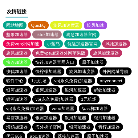
友情链接
网站地图
QuickQ
旋风加速度器
旋风加速
坚果加速器
tiktok加速器
狗急加速器官网
免费vqn外网加速
小蓝鸟
优途加速器官网
风驰加速器
旋风加速器
免费vps加速器外网苹果版
旋风加速度器
快连加速器
快连加速器官网入口
原子加速器
快鸭加速器
快柠檬加速器
旋风加速度器
外网网址导航
软件中心
1元机场
vp(永久免费)加速器
anyconnect
银河加速器
银河加速器
银河加速器
蚂蚁加速器
银河加速器
vp(永久免费)加速器
1元机场
vp(永久免费)加速器
veee加速器
纵云梯加速器
暴雪加速器
银河加速器
银河加速器
银河加速器
海鸥加速器
海外梯子官网
银河加速器
青柠加速器
优云666
abc加速器
荔枝加速器
原子加速器