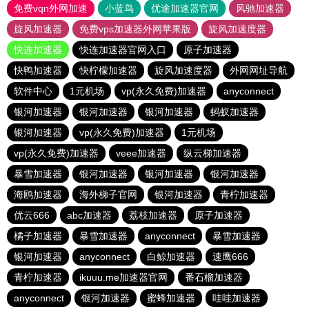
免费vqn外网加速
小蓝鸟
优途加速器官网
风驰加速器
旋风加速器
免费vps加速器外网苹果版
旋风加速度器
快连加速器
快连加速器官网入口
原子加速器
快鸭加速器
快柠檬加速器
旋风加速度器
外网网址导航
软件中心
1元机场
vp(永久免费)加速器
anyconnect
银河加速器
银河加速器
银河加速器
蚂蚁加速器
银河加速器
vp(永久免费)加速器
1元机场
vp(永久免费)加速器
veee加速器
纵云梯加速器
暴雪加速器
银河加速器
银河加速器
银河加速器
海鸥加速器
海外梯子官网
银河加速器
青柠加速器
优云666
abc加速器
荔枝加速器
原子加速器
橘子加速器
暴雪加速器
anyconnect
暴雪加速器
银河加速器
anyconnect
白鲸加速器
速鹰666
青柠加速器
ikuuu.me加速器官网
番石榴加速器
anyconnect
银河加速器
蜜蜂加速器
哇哇加速器